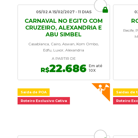
05/02 A 15/02/2027 - 11 DIAS
0
CARNAVAL NO EGITO COM
R
CRUZEIRO, ALEXANDRIA E
Recife, 
ABU SIMBEL
M
Casablanca, Cairo, Aswan, Kom Ombo,
Edfu, Luxor, Alexandria
A PARTIR DE
22.686
Em até
R$
10X
Saída de POA
Saídas de t
Roteiro Exclusivo Cativa
Roteiro Exc