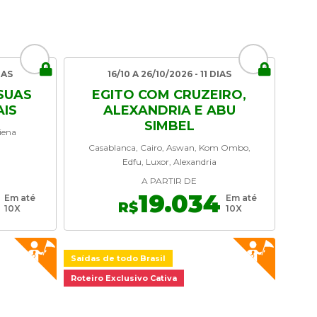
IAS
16/10 A 26/10/2026 - 11 DIAS
SUAS
EGITO COM CRUZEIRO,
AIS
ALEXANDRIA E ABU
SIMBEL
iena
Casablanca, Cairo, Aswan, Kom Ombo,
Edfu, Luxor, Alexandria
A PARTIR DE
19.034
Em até
Em até
R$
10X
10X
Saídas de todo Brasil
Roteiro Exclusivo Cativa