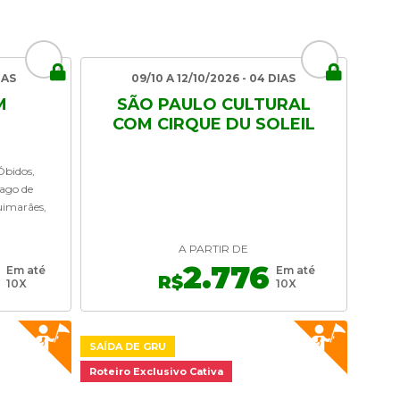
IAS
09/10 A 12/10/2026 - 04 DIAS
M
SÃO PAULO CULTURAL
COM CIRQUE DU SOLEIL
 Óbidos,
iago de
uimarães,
A PARTIR DE
3
2.776
Em até
Em até
R$
10X
10X
SAÍDA DE GRU
Roteiro Exclusivo Cativa