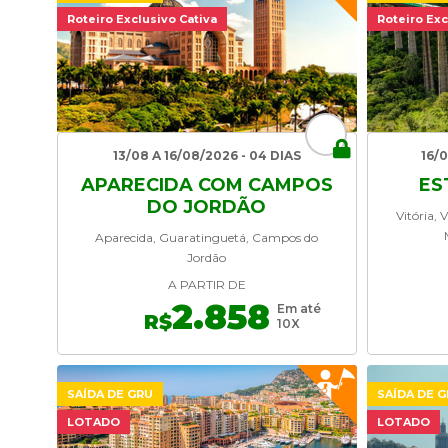
Roteiro Exclusivo Cativa
Roteiro Exc
13/08 A 16/08/2026 - 04 DIAS
16/
APARECIDA COM CAMPOS
ES
DO JORDÃO
Vitória, 
Aparecida, Guaratinguetá, Campos do
Jordão
A PARTIR DE
2.858
Em até
R$
10X
SAÍDA DE GRU
SAÍDA DE 
LOTADO
LOTADO