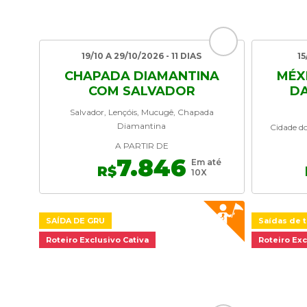
19/10 A 29/10/2026 - 11 DIAS
15
CHAPADA DIAMANTINA
MÉX
COM SALVADOR
DA
Salvador, Lençóis, Mucugê, Chapada
Diamantina
Cidade do
A PARTIR DE
7.846
Em até
R$
10X
SAÍDA DE GRU
Saídas de t
Roteiro Exclusivo Cativa
Roteiro Exc