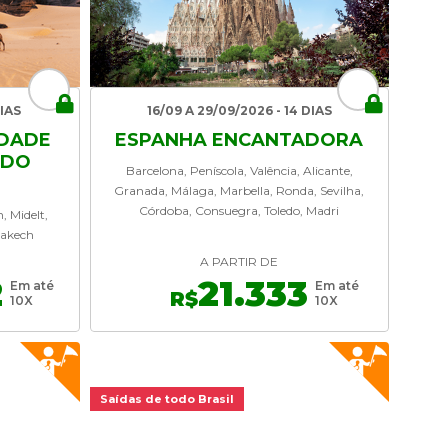
DIAS
16/09 A 29/09/2026 - 14 DIAS
DADE
ESPANHA ENCANTADORA
 DO
Barcelona, Peníscola, Valência, Alicante,
Granada, Málaga, Marbella, Ronda, Sevilha,
Córdoba, Consuegra, Toledo, Madri
 Midelt,
rakech
A PARTIR DE
2
21.333
Em até
Em até
R$
10X
10X
Saídas de todo Brasil