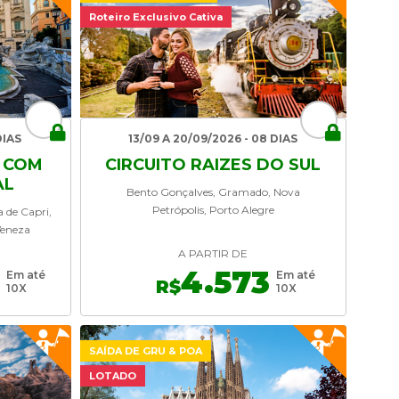
Roteiro Exclusivo Cativa
DIAS
13/09 A 20/09/2026 - 08 DIAS
O COM
CIRCUITO RAIZES DO SUL
AL
Bento Gonçalves, Gramado, Nova
Petrópolis, Porto Alegre
 de Capri,
Veneza
A PARTIR DE
4.573
Em até
Em até
R$
10X
10X
SAÍDA DE GRU & POA
LOTADO