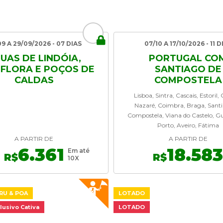
09 A 29/09/2026 - 07 DIAS
07/10 A 17/10/2026 - 11 D
UAS DE LINDÓIA,
PORTUGAL CO
FLORA E POÇOS DE
SANTIAGO DE
CALDAS
COMPOSTELA
Lisboa, Sintra, Cascais, Estoril,
Nazaré, Coimbra, Braga, Sant
Compostela, Viana do Castelo, G
Porto, Aveiro, Fátima
A PARTIR DE
A PARTIR DE
6.361
18.58
Em até
R$
R$
10X
RU & POA
LOTADO
lusivo Cativa
LOTADO