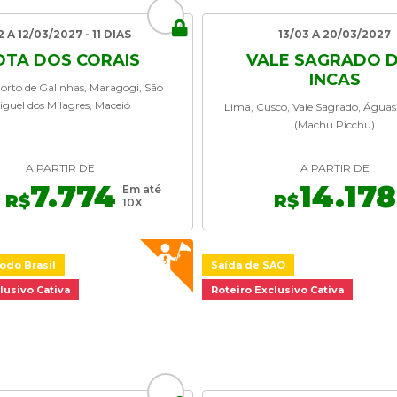
2 A 12/03/2027 - 11 DIAS
13/03 A 20/03/2027
OTA DOS CORAIS
VALE SAGRADO 
INCAS
Porto de Galinhas, Maragogi, São
iguel dos Milagres, Maceió
Lima, Cusco, Vale Sagrado, Águas
(Machu Picchu)
A PARTIR DE
A PARTIR DE
7.774
14.178
Em até
R$
R$
10X
odo Brasil
Saída de SAO
lusivo Cativa
Roteiro Exclusivo Cativa