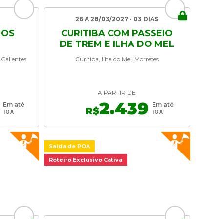
26 A 28/03/2027 - 03 DIAS
DOS
CURITIBA COM PASSEIO
DE TREM E ILHA DO MEL
 Calientes
Curitiba, Ilha do Mel, Morretes
A PARTIR DE
2.439
Em até
Em até
R$
10X
10X
Saída de POA
Roteiro Exclusivo Cativa