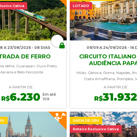
lusivo Cativa
LOTADO
08 A 23/08/2026 - 08 DIAS
09/09 A 24/09/2026 - 16 
TRADA DE FERRO
CIRCUITO ITALIAN
AUDIÊNCIA PAP
Vila Velha, Guarapari, Ouro Preto,
Mariana e Belo Horizonte
Milão, Gênova, Roma, Nápoles, Ilha
Costa Amalfitana, Pompéia, 
A PARTIR DE
A PARTIR DE
6.230
31.932
Em até
R$
R$
10X
GRU
SAÍDA DE GRU
Roteiro Exclusivo Cativa