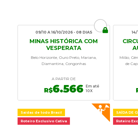
09/10 A 16/10/2026 - 08 DIAS
14/
MINAS HISTÓRICA COM
CIRC
VESPERATA
A
Belo Horizonte, Ouro Preto, Mariana,
Milão, Gên
Diamantina, Congonhas
de Cap
A PARTIR DE
6.566
Em até
R$
10X
Saídas de todo Brasil
SAÍDA DE 
Roteiro Exclusivo Cativa
Roteiro Exc