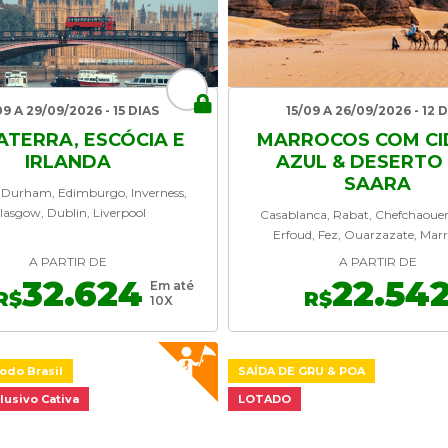
09 A 29/09/2026 - 15 DIAS
15/09 A 26/09/2026 - 12 
ATERRA, ESCÓCIA E
MARROCOS COM CI
IRLANDA
AZUL & DESERTO
SAARA
 Durham, Edimburgo, Inverness,
lasgow, Dublin, Liverpool
Casablanca, Rabat, Chefchaouen,
Erfoud, Fez, Ouarzazate, Mar
A PARTIR DE
A PARTIR DE
32.624
22.54
Em até
R$
R$
10X
odo Brasil
SAÍDA DE GRU & POA
lusivo Cativa
LOTADO