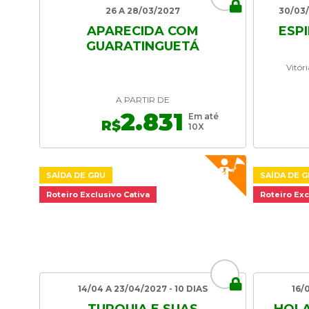
26 A 28/03/2027
30/03/
APARECIDA COM
ESP
GUARATINGUETÁ
Vitór
A PARTIR DE
2.831
Em até
R$
10X
SAÍDA DE GRU
SAÍDA DE 
Roteiro Exclusivo Cativa
Roteiro Exc
14/04 A 23/04/2027 - 10 DIAS
16/