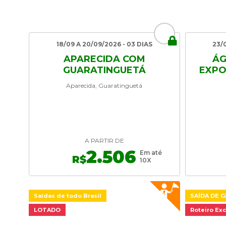
18/09 A 20/09/2026 - 03 DIAS
23/
APARECIDA COM
ÁG
GUARATINGUETÁ
EXPO
Aparecida, Guaratinguetá
A PARTIR DE
2.506
Em até
R$
10X
Saídas de todo Brasil
SAÍDA DE G
LOTADO
Roteiro Exc