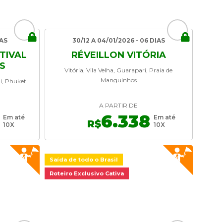
IAS
30/12 A 04/01/2026 - 06 DIAS
TIVAL
RÉVEILLON VITÓRIA
S
Vitória, Vila Velha, Guarapari, Praia de
Manguinhos
i, Phuket
A PARTIR DE
6.338
Em até
Em até
R$
10X
10X
Saída de todo o Brasil
Roteiro Exclusivo Cativa