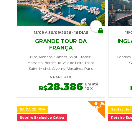
15/09 A 30/09/2026 - 16 DIAS
15/
GRANDE TOUR DA
INGL
FRANÇA
Nice, Mônaco, Cannes, Saint-Tropez,
Londres,
Marselha, Bordeaux, Vale do Loire, Mont
G
Saint-Michel, Giverny, Versalhes, Paris
A PARTIR DE
28.386
Em até
R$
10 X
SAÍDA DE POA
Saídas de t
Roteiro Exclusivo Cativa
Roteiro Exc