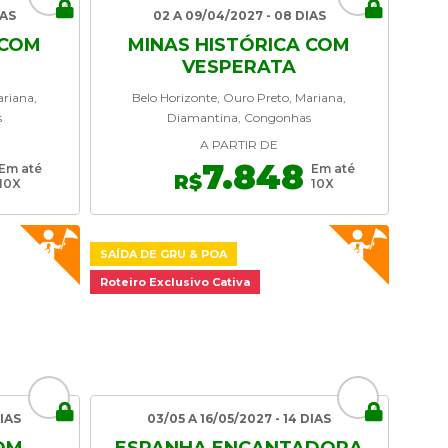
IAS
02 A 09/04/2027 - 08 DIAS
 COM
MINAS HISTÓRICA COM
VESPERATA
ariana,
Belo Horizonte, Ouro Preto, Mariana,
s
Diamantina, Congonhas
A PARTIR DE
7.848
Em até
Em até
R$
10X
10X
SAÍDA DE GRU & POA
Roteiro Exclusivo Cativa
DIAS
03/05 A 16/05/2027 - 14 DIAS