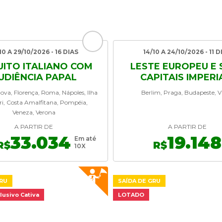
10 A 29/10/2026 - 16 DIAS
14/10 A 24/10/2026 - 11 D
UITO ITALIANO COM
LESTE EUROPEU E 
UDIÊNCIA PAPAL
CAPITAIS IMPERI
ova, Florença, Roma, Nápoles, Ilha
Berlim, Praga, Budapeste, V
ri, Costa Amalfitana, Pompéia,
Veneza, Verona
A PARTIR DE
A PARTIR DE
33.034
19.148
Em até
R$
R$
10X
GRU
SAÍDA DE GRU
lusivo Cativa
LOTADO