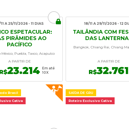
/11 A 25/11/2026 - 11 DIAS
18/11 A 29/11/2026 - 12 D
ICO ESPETACULAR:
TAILÂNDIA COM FES
S PIRÂMIDES AO
DAS LANTERNA
PACÍFICO
Bangkok, Chiang Rai, Chiang Ma
 México, Puebla, Taxco, Acapulco
A PARTIR DE
A PARTIR DE
23.214
32.761
Em até
R$
R$
10X
odo Brasil
SAÍDA DE GRU
lusivo Cativa
Roteiro Exclusivo Cativa