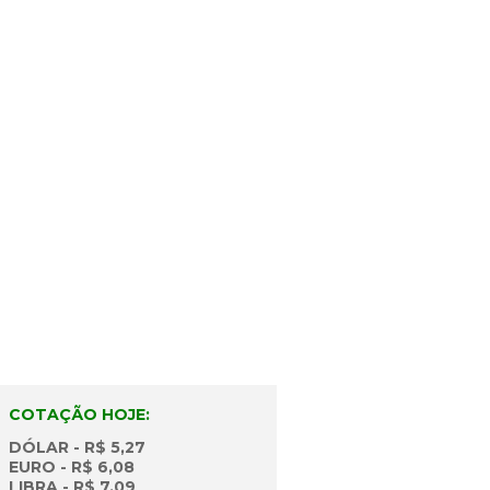
EM NOSSAS
S!
m nossos canais online!
COTAÇÃO HOJE:
DÓLAR - R$ 5,27
EURO - R$ 6,08
LIBRA - R$ 7,09