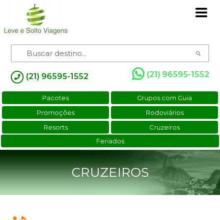
(21) 96595-1552
(21) 96595-1552
Pacotes
Grupos com Guia
Promoções
Rodoviários
Resorts
Cruzeiros
Feriados
CRUZEIROS