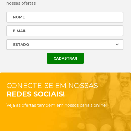
nossas ofertas!
CONECTE-SE EM NOSSAS
REDES SOCIAIS!
Veja as ofertas também em nossos canais online!