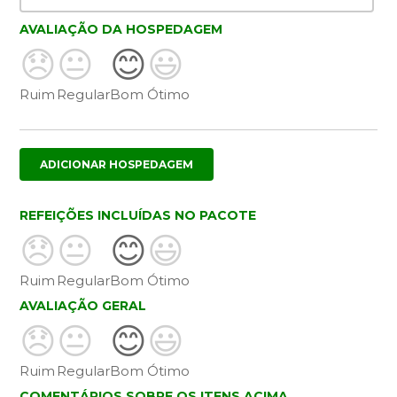
AVALIAÇÃO DA HOSPEDAGEM
😞
😐
😊
😃
Ruim
Regular
Bom
Ótimo
ADICIONAR HOSPEDAGEM
REFEIÇÕES INCLUÍDAS NO PACOTE
😞
😐
😊
😃
Ruim
Regular
Bom
Ótimo
AVALIAÇÃO GERAL
😞
😐
😊
😃
Ruim
Regular
Bom
Ótimo
COMENTÁRIOS SOBRE OS ITENS ACIMA