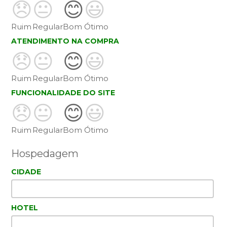
😞
😐
😊
😃
Ruim
Regular
Bom
Ótimo
ATENDIMENTO NA COMPRA
😞
😐
😊
😃
Ruim
Regular
Bom
Ótimo
FUNCIONALIDADE DO SITE
😞
😐
😊
😃
Ruim
Regular
Bom
Ótimo
Hospedagem
CIDADE
HOTEL