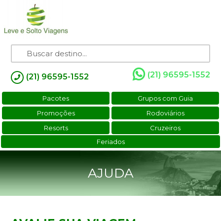
(21) 96595-1552
(21) 96595-1552
Pacotes
Grupos com Guia
Promoções
Rodoviários
Resorts
Cruzeiros
Feriados
AJUDA