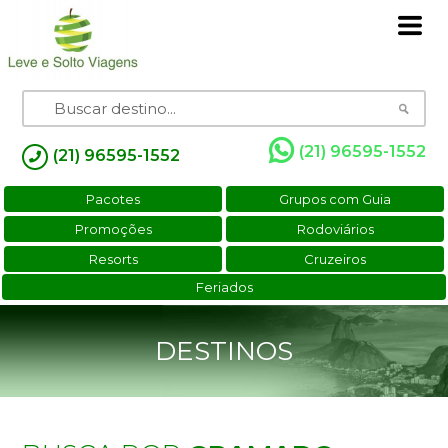
(21) 96595-1552
(21) 96595-1552
Pacotes
Grupos com Guia
Promoções
Rodoviários
Resorts
Cruzeiros
Feriados
DESTINOS