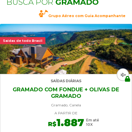
BUSCA POR
GRAMADO
Grupo Aéreo com Guia Acompanhante
Saídas de todo Brasil
SAÍDAS DIÁRIAS
GRAMADO COM FONDUE + OLIVAS DE
GRAMADO
Gramado, Canela
A PARTIR DE
1.887
Em até
R$
10X