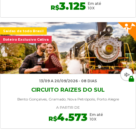
3.125
Em até
R$
10X
Saídas de todo Brasil
Roteiro Exclusivo Cativa
13/09 A 20/09/2026 - 08 DIAS
CIRCUITO RAIZES DO SUL
Bento Gonçalves, Gramado, Nova Petrópolis, Porto Alegre
A PARTIR DE
4.573
Em até
R$
10X