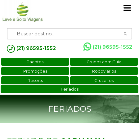
(21) 96595-1552
(21) 96595-1552
Pacotes
Grupos com Guia
Promoções
Rodoviários
Resorts
Cruzeiros
Feriados
FERIADOS