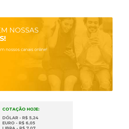
EM NOSSAS
S!
m nossos canais online!
COTAÇÃO HOJE:
DÓLAR - R$ 5,24
EURO - R$ 6,05
LIBRA - R$ 7,07