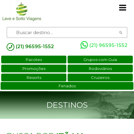
(21) 96595-1552
(21) 96595-1552
Pacotes
Grupos com Guia
Promoções
Rodoviários
Resorts
Cruzeiros
Feriados
DESTINOS